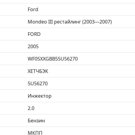
Ford
Mondeo III рестайлинг (2003—2007)
FORD
2005
WF05XXGBB55U56270
ХЕТЧБЭК
5U56270
Инжектор
2.0
Бензин
МКПП