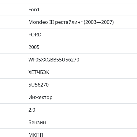
Ford
Mondeo III рестайлинг (2003—2007)
FORD
2005
WF05XXGBB55U56270
ХЕТЧБЭК
5U56270
Инжектор
2.0
Бензин
МКПП