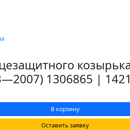
ка
езащитного козырька 
3—2007) 1306865 | 142
В корзину
Оставить заявку