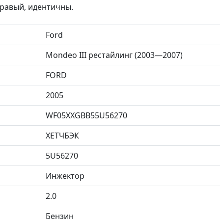
равый, идентичны.
Ford
Mondeo III рестайлинг (2003—2007)
FORD
2005
WF05XXGBB55U56270
ХЕТЧБЭК
5U56270
Инжектор
2.0
Бензин