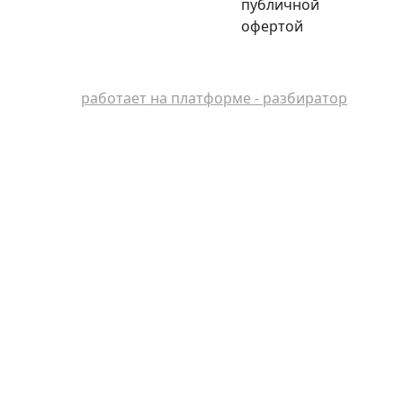
публичной
офертой
работает на платформе - разбиратор