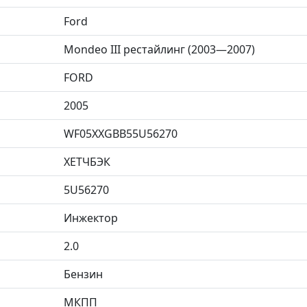
Ford
Mondeo III рестайлинг (2003—2007)
FORD
2005
WF05XXGBB55U56270
ХЕТЧБЭК
5U56270
Инжектор
2.0
Бензин
МКПП