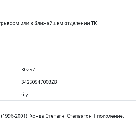
курьером или в ближайшем отделении ТК
30257
34250S47003ZB
б.у
1996-2001), Хонда Степвгн, Степвагон 1 поколение.