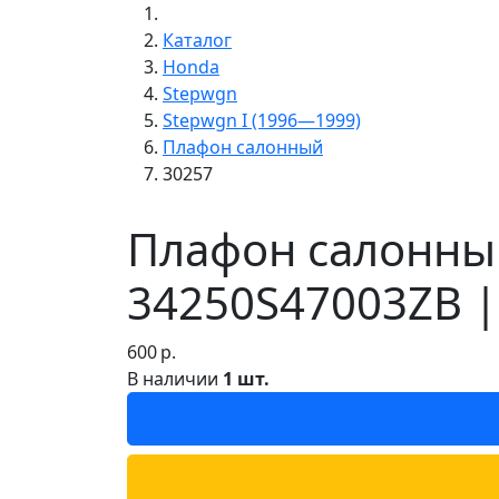
Каталог
Honda
Stepwgn
Stepwgn I (1996—1999)
Плафон салонный
30257
Плафон салонный
34250S47003ZB |
600
р.
В наличии
1 шт.