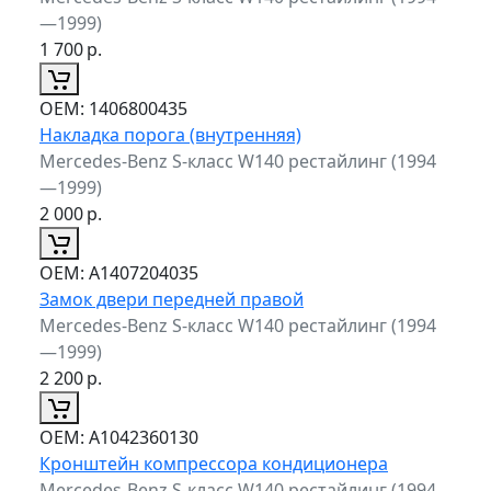
—1999)
1 700
р.
ОЕМ:
1406800435
Накладка порога (внутренняя)
Mercedes-Benz S-класс W140 рестайлинг (1994
—1999)
2 000
р.
ОЕМ:
A1407204035
Замок двери передней правой
Mercedes-Benz S-класс W140 рестайлинг (1994
—1999)
2 200
р.
ОЕМ:
A1042360130
Кронштейн компрессора кондиционера
Mercedes-Benz S-класс W140 рестайлинг (1994