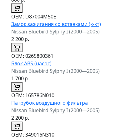
ОЕМ:
D87004M50E
Замок зажигания со вставками (к-кт)
Nissan Bluebird Sylphy I (2000—2005)
2 200
р.
ОЕМ:
0265800361
Блок ABS (насос)
Nissan Bluebird Sylphy I (2000—2005)
1 700
р.
ОЕМ:
165786N010
Патрубок воздушного фильтра
Nissan Bluebird Sylphy I (2000—2005)
2 200
р.
ОЕМ:
349016N310