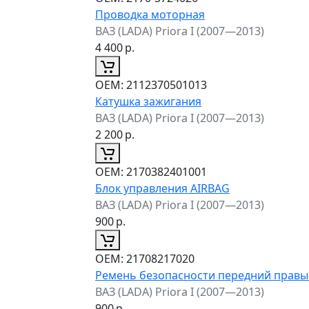
Проводка моторная
ВАЗ (LADA) Priora I (2007—2013)
4 400
р.
ОЕМ:
2112370501013
Катушка зажигания
ВАЗ (LADA) Priora I (2007—2013)
2 200
р.
ОЕМ:
2170382401001
Блок управления AIRBAG
ВАЗ (LADA) Priora I (2007—2013)
900
р.
ОЕМ:
21708217020
Ремень безопасности передний правы
ВАЗ (LADA) Priora I (2007—2013)
900
р.