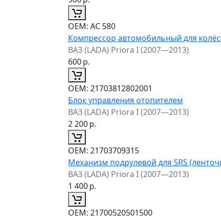
ОЕМ:
AC 580
Компрессор автомобильный для колёс
ВАЗ (LADA) Priora I (2007—2013)
600
р.
ОЕМ:
21703812802001
Блок управления отопителем
ВАЗ (LADA) Priora I (2007—2013)
2 200
р.
ОЕМ:
21703709315
Механизм подрулевой для SRS (ленточ
ВАЗ (LADA) Priora I (2007—2013)
1 400
р.
ОЕМ:
21700520501500