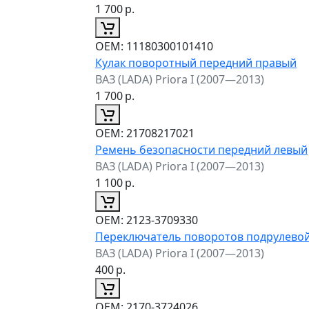
1 700
р.
ОЕМ:
11180300101410
Кулак поворотный передний правый
ВАЗ (LADA) Priora I (2007—2013)
1 700
р.
ОЕМ:
21708217021
Ремень безопасности передний левый
ВАЗ (LADA) Priora I (2007—2013)
1 100
р.
ОЕМ:
2123-3709330
Переключатель поворотов подрулево
ВАЗ (LADA) Priora I (2007—2013)
400
р.
ОЕМ:
2170-3724026