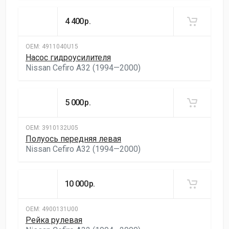
4 400
р.
ОЕМ:
4911040U15
Насос гидроусилителя
Nissan Cefiro A32 (1994—2000)
5 000
р.
ОЕМ:
3910132U05
Полуось передняя левая
Nissan Cefiro A32 (1994—2000)
10 000
р.
ОЕМ:
4900131U00
Рейка рулевая