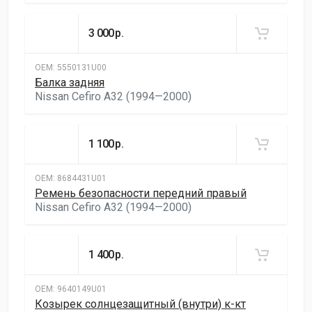
3 000
р.
ОЕМ:
5550131U00
Балка задняя
Nissan Cefiro A32 (1994—2000)
1 100
р.
ОЕМ:
8684431U01
Ремень безопасности передний правый
Nissan Cefiro A32 (1994—2000)
1 400
р.
ОЕМ:
9640149U01
Козырек солнцезащитный (внутри) к-кт