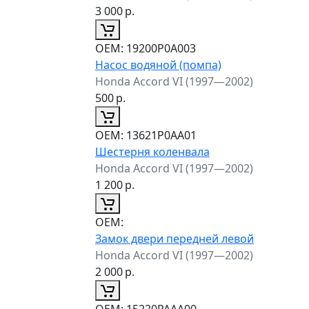
3 000
р.
ОЕМ:
19200P0A003
Насос водяной (помпа)
Honda Accord VI (1997—2002)
500
р.
ОЕМ:
13621P0AA01
Шестерня коленвала
Honda Accord VI (1997—2002)
1 200
р.
ОЕМ:
Замок двери передней левой
Honda Accord VI (1997—2002)
2 000
р.
ОЕМ:
15220PAAA00