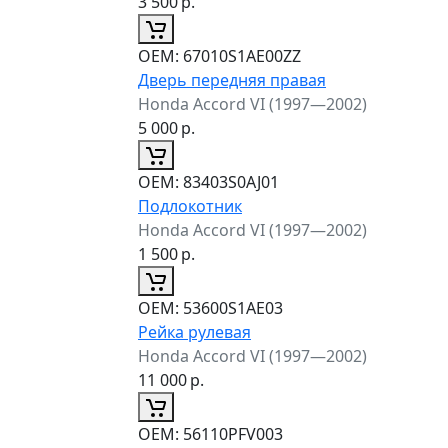
3 500
р.
ОЕМ:
67010S1AE00ZZ
Дверь передняя правая
Honda Accord VI (1997—2002)
5 000
р.
ОЕМ:
83403S0AJ01
Подлокотник
Honda Accord VI (1997—2002)
1 500
р.
ОЕМ:
53600S1AE03
Рейка рулевая
Honda Accord VI (1997—2002)
11 000
р.
ОЕМ:
56110PFV003