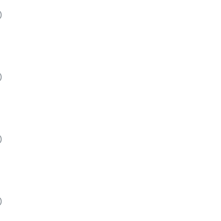
)
)
)
)