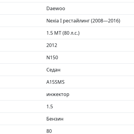
Daewoo
Nexia I рестайлинг (2008—2016)
1.5 MT (80 л.с.)
2012
N150
Седан
A15SMS
инжектор
1.5
Бензин
80