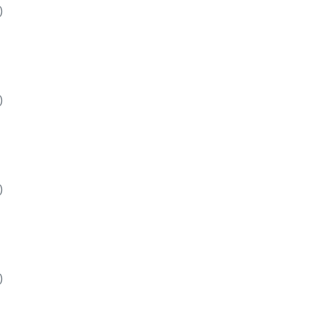
)
)
)
)