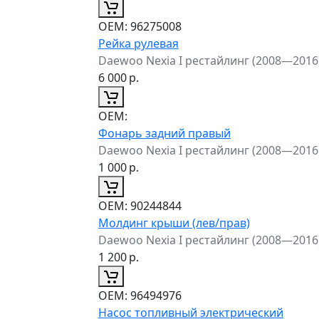
ОЕМ:
96275008
Рейка рулевая
Daewoo Nexia I рестайлинг (2008—2016
6 000
р.
ОЕМ:
Фонарь задний правый
Daewoo Nexia I рестайлинг (2008—2016
1 000
р.
ОЕМ:
90244844
Молдинг крыши (лев/прав)
Daewoo Nexia I рестайлинг (2008—2016
1 200
р.
ОЕМ:
96494976
Насос топливный электрический