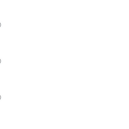
)
)
)