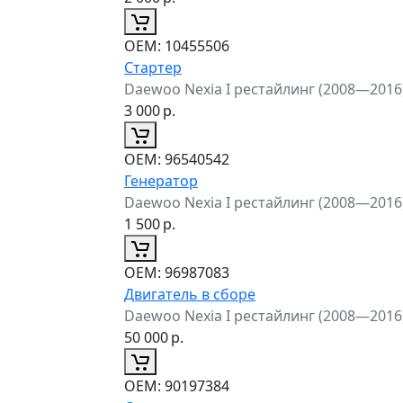
ОЕМ:
10455506
Стартер
Daewoo Nexia I рестайлинг (2008—2016
3 000
р.
ОЕМ:
96540542
Генератор
Daewoo Nexia I рестайлинг (2008—2016
1 500
р.
ОЕМ:
96987083
Двигатель в сборе
Daewoo Nexia I рестайлинг (2008—2016
50 000
р.
ОЕМ:
90197384