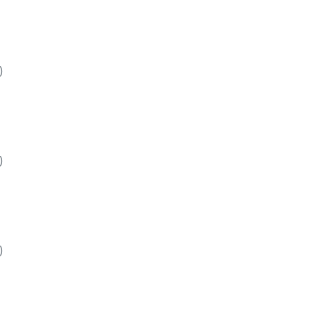
)
)
)