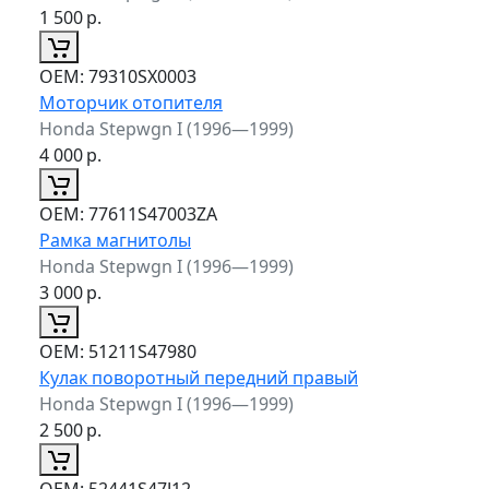
1 500
р.
ОЕМ:
79310SX0003
Моторчик отопителя
Honda Stepwgn I (1996—1999)
4 000
р.
ОЕМ:
77611S47003ZA
Рамка магнитолы
Honda Stepwgn I (1996—1999)
3 000
р.
ОЕМ:
51211S47980
Кулак поворотный передний правый
Honda Stepwgn I (1996—1999)
2 500
р.
ОЕМ:
52441S47J12