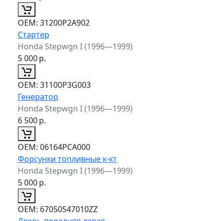
ОЕМ:
31200P2A902
Стартер
Honda Stepwgn I (1996—1999)
5 000
р.
ОЕМ:
31100P3G003
Генератор
Honda Stepwgn I (1996—1999)
6 500
р.
ОЕМ:
06164PCA000
Форсунки топливные к-кт
Honda Stepwgn I (1996—1999)
5 000
р.
ОЕМ:
67050S47010ZZ
Дверь передняя левая