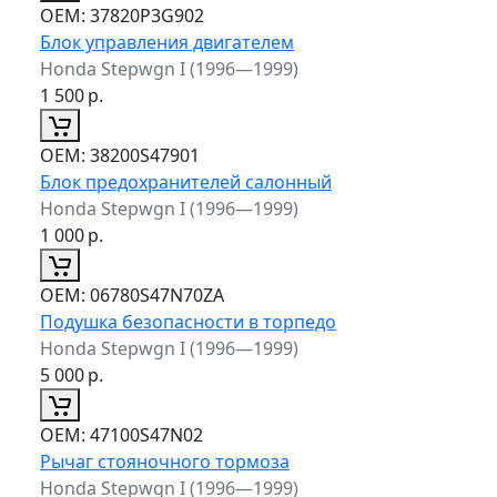
ОЕМ:
37820P3G902
Блок управления двигателем
Honda Stepwgn I (1996—1999)
1 500
р.
ОЕМ:
38200S47901
Блок предохранителей салонный
Honda Stepwgn I (1996—1999)
1 000
р.
ОЕМ:
06780S47N70ZA
Подушка безопасности в торпедо
Honda Stepwgn I (1996—1999)
5 000
р.
ОЕМ:
47100S47N02
Рычаг стояночного тормоза
Honda Stepwgn I (1996—1999)