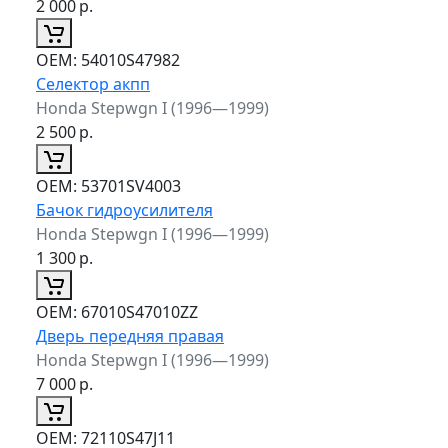
2 000
р.
ОЕМ:
54010S47982
Селектор акпп
Honda Stepwgn I (1996—1999)
2 500
р.
ОЕМ:
53701SV4003
Бачок гидроусилителя
Honda Stepwgn I (1996—1999)
1 300
р.
ОЕМ:
67010S47010ZZ
Дверь передняя правая
Honda Stepwgn I (1996—1999)
7 000
р.
ОЕМ:
72110S47J11