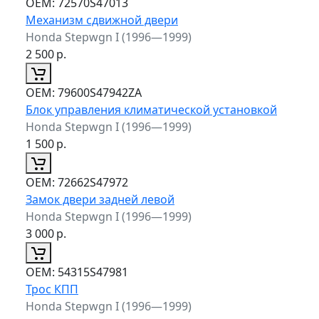
ОЕМ:
72570S47013
Механизм сдвижной двери
Honda Stepwgn I (1996—1999)
2 500
р.
ОЕМ:
79600S47942ZA
Блок управления климатической установкой
Honda Stepwgn I (1996—1999)
1 500
р.
ОЕМ:
72662S47972
Замок двери задней левой
Honda Stepwgn I (1996—1999)
3 000
р.
ОЕМ:
54315S47981
Трос КПП
Honda Stepwgn I (1996—1999)