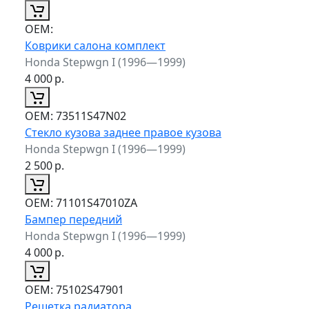
ОЕМ:
Коврики салона комплект
Honda Stepwgn I (1996—1999)
4 000
р.
ОЕМ:
73511S47N02
Стекло кузова заднее правое кузова
Honda Stepwgn I (1996—1999)
2 500
р.
ОЕМ:
71101S47010ZA
Бампер передний
Honda Stepwgn I (1996—1999)
4 000
р.
ОЕМ:
75102S47901
Решетка радиатора