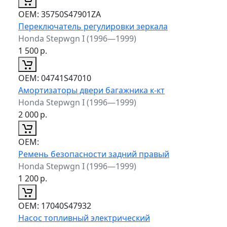
ОЕМ:
35750S47901ZA
Переключатель регулировки зеркала
Honda Stepwgn I (1996—1999)
1 500
р.
ОЕМ:
04741S47010
Амортизаторы двери багажника к-кт
Honda Stepwgn I (1996—1999)
2 000
р.
ОЕМ:
Ремень безопасности задний правый
Honda Stepwgn I (1996—1999)
1 200
р.
ОЕМ:
17040S47932
Насос топливный электрический