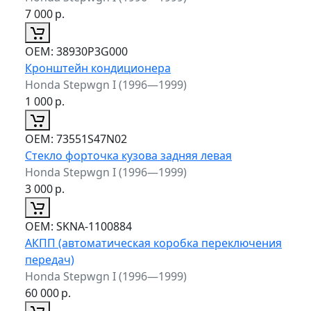
7 000
р.
ОЕМ:
38930P3G000
Кронштейн кондиционера
Honda Stepwgn I (1996—1999)
1 000
р.
ОЕМ:
73551S47N02
Стекло форточка кузова задняя левая
Honda Stepwgn I (1996—1999)
3 000
р.
ОЕМ:
SKNA-1100884
АКПП (автоматическая коробка переключения
передач)
Honda Stepwgn I (1996—1999)
60 000
р.