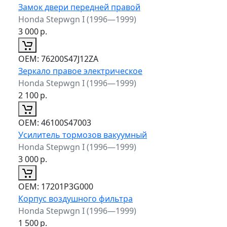
Замок двери передней правой
Honda Stepwgn I (1996—1999)
3 000
р.
ОЕМ:
76200S47J12ZA
Зеркало правое электрическое
Honda Stepwgn I (1996—1999)
2 100
р.
ОЕМ:
46100S47003
Усилитель тормозов вакуумный
Honda Stepwgn I (1996—1999)
3 000
р.
ОЕМ:
17201P3G000
Корпус воздушного фильтра
Honda Stepwgn I (1996—1999)
1 500
р.