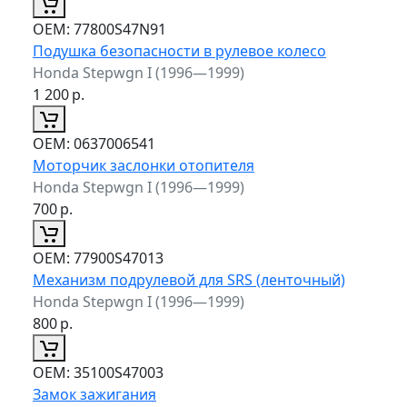
ОЕМ:
77800S47N91
Подушка безопасности в рулевое колесо
Honda Stepwgn I (1996—1999)
1 200
р.
ОЕМ:
0637006541
Моторчик заслонки отопителя
Honda Stepwgn I (1996—1999)
700
р.
ОЕМ:
77900S47013
Механизм подрулевой для SRS (ленточный)
Honda Stepwgn I (1996—1999)
800
р.
ОЕМ:
35100S47003
Замок зажигания